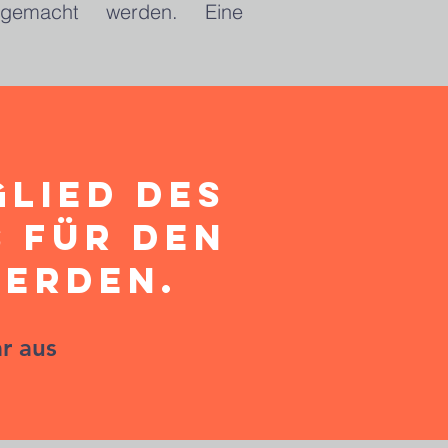
d gemacht werden. Eine
glied des
 für den
werden.
r aus