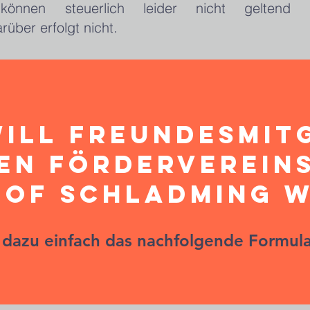
e können steuerlich leider nicht gelten
über erfolgt nicht.
will Freundesmit
en Fördervereins
hof Schladming 
e dazu einfach das nachfolgende Formula