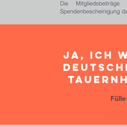
Die Mitgliedsbeiträg
Spendenbescheinigung dar
Ja, ich 
deutsch
Tauern
Füll