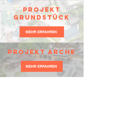
PROJEKT
GRUNDSTÜCK
MEHR ERFAHREN
PROJEKT ARCHE
MEHR ERFAHREN
Förderverein
freundeskreis
Deutschland der
MissionsgeMEINSCHAFT
Fackelträger