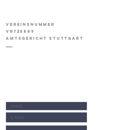
Tauernhof schladming
e.V.
Vereinsnummer
VR725889
AMTSGERICHT Stuttgart
info (at) freundeskreis-tauernhof.de
Freudenstädter Straße 56
72202 Nagold
IMPRESSUM
|
DATENSCHUTZERKLÄRUNG